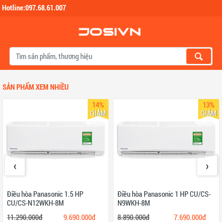
Hotline:097.68.61.007
Skip to main content
SẢN PHẨM XEM NHIỀU
14%
13%
GIẢM
GIẢM
‹
›
Điều hòa Panasonic 1.5 HP
Điều hòa Panasonic 1 HP CU/CS-
CU/CS-N12WKH-8M
N9WKH-8M
11.290.000đ
9.690.000đ
8.890.000đ
7.690.000đ