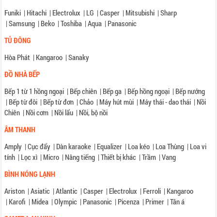
Funiki
|
Hitachi
|
Electrolux
|
LG
|
Casper
|
Mitsubishi
|
Sharp
|
Samsung
|
Beko
|
Toshiba
|
Aqua
|
Panasonic
TỦ ĐÔNG
Hòa Phát
|
Kangaroo
|
Sanaky
ĐỒ NHÀ BẾP
Bếp 1 từ 1 hồng ngoại
|
Bếp chiên
|
Bếp ga
|
Bếp hồng ngoại
|
Bếp nướng
|
Bếp từ đôi
|
Bếp từ đơn
|
Chảo
|
Máy hút mùi
|
Máy thái - dao thái
|
Nồi
Chiên
|
Nồi cơm
|
Nồi lẩu
|
Nồi, bộ nồi
ÂM THANH
Amply
|
Cục đẩy
|
Dàn karaoke
|
Equalizer
|
Loa kéo
|
Loa Thùng
|
Loa vi
tính
|
Lọc xì
|
Micro
|
Nâng tiếng
|
Thiết bị khác
|
Trầm
|
Vang
BÌNH NÓNG LẠNH
Ariston
|
Asiatic
|
Atlantic
|
Casper
|
Electrolux
|
Ferroli
|
Kangaroo
|
Karofi
|
Midea
|
Olympic
|
Panasonic
|
Picenza
|
Primer
|
Tân á