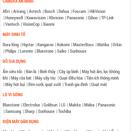
CAMERA AN NINH
Afiri
|
Arirang
|
Avtech
|
Bosch
|
Dahua
|
Foscam
|
HikVision
|
Honeywell
|
Kawavision
|
Kbvision
|
Panasonic
|
Qihoo
|
TP-Link
|
Vantech
|
VisionCop
|
Xiaomi
MÁY SINH TỐ
Dura King
|
Hqstar
|
Kangaroo
|
Kokomi
|
MasterBoss
|
Matika
|
Orkin
|
Philips
|
Lorente
|
Bluestone
|
Saiko
|
Sunhouse
ĐỒ GIA DỤNG
Ấm siêu tốc
|
Bàn là
|
Bình thủy
|
Cây úp bình
|
Máy hút ẩm, lọc không
khí
|
Máy rửa bát
|
Máy sấy tóc
|
Quạt điều hòa
|
Tiện ích thông minh
|
Máy hút bụi
|
Đèn sưởi, quạt sưởi
|
Tranh gia đình
|
Quạt mát
LÒ VI SÓNG
Bluestone
|
Electrolux
|
Goldsun
|
LG
|
Makita
|
Midea
|
Panasonic
|
Samsung
|
Sharp
|
Sunhouse
|
Toshiba
ĐIỆN MÁY DÂN DỤNG