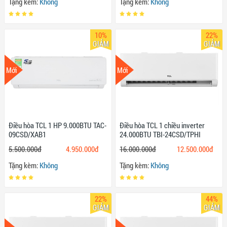
Tặng kèm:
Không
Tặng kèm:
Không
10%
22%
GIẢM
GIẢM
Mới
Mới
Điều hòa TCL 1 HP 9.000BTU TAC-
Điều hòa TCL 1 chiều inverter
09CSD/XAB1
24.000BTU TBI-24CSD/TPHI
5.500.000đ
4.950.000đ
16.000.000đ
12.500.000đ
Tặng kèm:
Không
Tặng kèm:
Không
22%
44%
GIẢM
GIẢM