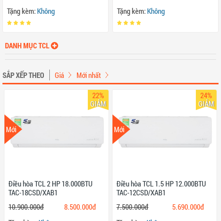
Tặng kèm:
Không
Tặng kèm:
Không
DANH MỤC TCL
SẮP XẾP THEO
Giá
Mới nhất
22%
24%
GIẢM
GIẢM
Mới
Mới
Điều hòa TCL 2 HP 18.000BTU
Điều hòa TCL 1.5 HP 12.000BTU
TAC-18CSD/XAB1
TAC-12CSD/XAB1
10.900.000đ
8.500.000đ
7.500.000đ
5.690.000đ