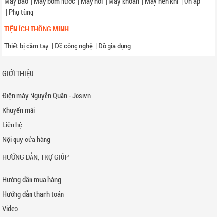
Máy bào
|
Máy bơm nước
|
Máy hơi
|
Máy khoan
|
Máy nén khí
|
Ổn áp
|
Phụ tùng
TIỆN ÍCH THÔNG MINH
Thiết bị cầm tay
|
Đồ công nghệ
|
Đồ gia dụng
GIỚI THIỆU
Điện máy Nguyễn Quân - Josivn
Khuyến mãi
Liên hệ
Nội quy cửa hàng
HƯỚNG DẪN, TRỢ GIÚP
Hướng dẫn mua hàng
Hướng dẫn thanh toán
Video