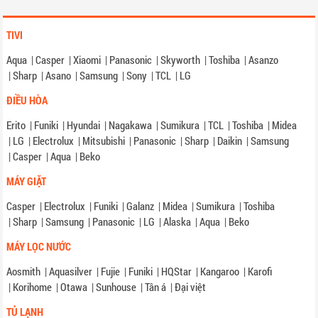
TIVI
Aqua
|
Casper
|
Xiaomi
|
Panasonic
|
Skyworth
|
Toshiba
|
Asanzo
|
Sharp
|
Asano
|
Samsung
|
Sony
|
TCL
|
LG
ĐIỀU HÒA
Erito
|
Funiki
|
Hyundai
|
Nagakawa
|
Sumikura
|
TCL
|
Toshiba
|
Midea
|
LG
|
Electrolux
|
Mitsubishi
|
Panasonic
|
Sharp
|
Daikin
|
Samsung
|
Casper
|
Aqua
|
Beko
MÁY GIẶT
Casper
|
Electrolux
|
Funiki
|
Galanz
|
Midea
|
Sumikura
|
Toshiba
|
Sharp
|
Samsung
|
Panasonic
|
LG
|
Alaska
|
Aqua
|
Beko
MÁY LỌC NƯỚC
Aosmith
|
Aquasilver
|
Fujie
|
Funiki
|
HQStar
|
Kangaroo
|
Karofi
|
Korihome
|
Otawa
|
Sunhouse
|
Tân á
|
Đại việt
TỦ LẠNH