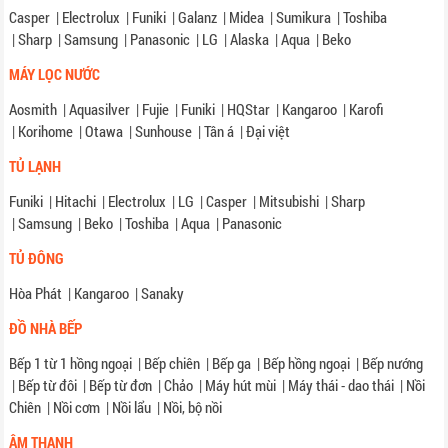
Casper
|
Electrolux
|
Funiki
|
Galanz
|
Midea
|
Sumikura
|
Toshiba
|
Sharp
|
Samsung
|
Panasonic
|
LG
|
Alaska
|
Aqua
|
Beko
MÁY LỌC NƯỚC
Aosmith
|
Aquasilver
|
Fujie
|
Funiki
|
HQStar
|
Kangaroo
|
Karofi
|
Korihome
|
Otawa
|
Sunhouse
|
Tân á
|
Đại việt
TỦ LẠNH
Funiki
|
Hitachi
|
Electrolux
|
LG
|
Casper
|
Mitsubishi
|
Sharp
|
Samsung
|
Beko
|
Toshiba
|
Aqua
|
Panasonic
TỦ ĐÔNG
Hòa Phát
|
Kangaroo
|
Sanaky
ĐỒ NHÀ BẾP
Bếp 1 từ 1 hồng ngoại
|
Bếp chiên
|
Bếp ga
|
Bếp hồng ngoại
|
Bếp nướng
|
Bếp từ đôi
|
Bếp từ đơn
|
Chảo
|
Máy hút mùi
|
Máy thái - dao thái
|
Nồi
Chiên
|
Nồi cơm
|
Nồi lẩu
|
Nồi, bộ nồi
ÂM THANH