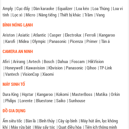
Amply
|
Cục đẩy
|
Dàn karaoke
|
Equalizer
|
Loa kéo
|
Loa Thùng
|
Loa vi
tính
|
Lọc xì
|
Micro
|
Nâng tiếng
|
Thiết bị khác
|
Trầm
|
Vang
BÌNH NÓNG LẠNH
Ariston
|
Asiatic
|
Atlantic
|
Casper
|
Electrolux
|
Ferroli
|
Kangaroo
|
Karofi
|
Midea
|
Olympic
|
Panasonic
|
Picenza
|
Primer
|
Tân á
CAMERA AN NINH
Afiri
|
Arirang
|
Avtech
|
Bosch
|
Dahua
|
Foscam
|
HikVision
|
Honeywell
|
Kawavision
|
Kbvision
|
Panasonic
|
Qihoo
|
TP-Link
|
Vantech
|
VisionCop
|
Xiaomi
MÁY SINH TỐ
Dura King
|
Hqstar
|
Kangaroo
|
Kokomi
|
MasterBoss
|
Matika
|
Orkin
|
Philips
|
Lorente
|
Bluestone
|
Saiko
|
Sunhouse
ĐỒ GIA DỤNG
Ấm siêu tốc
|
Bàn là
|
Bình thủy
|
Cây úp bình
|
Máy hút ẩm, lọc không
khí
|
Máy rửa bát
|
Máy sấy tóc
|
Quạt điều hòa
|
Tiện ích thông minh