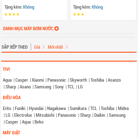
Tặng kèm:
Không
Tặng kèm:
Không
DANH MỤC MÁY BƠM NƯỚC
SẮP XẾP THEO
Giá
Mới nhất
TIVI
Aqua
|
Casper
|
Xiaomi
|
Panasonic
|
Skyworth
|
Toshiba
|
Asanzo
|
Sharp
|
Asano
|
Samsung
|
Sony
|
TCL
|
LG
ĐIỀU HÒA
Erito
|
Funiki
|
Hyundai
|
Nagakawa
|
Sumikura
|
TCL
|
Toshiba
|
Midea
|
LG
|
Electrolux
|
Mitsubishi
|
Panasonic
|
Sharp
|
Daikin
|
Samsung
|
Casper
|
Aqua
|
Beko
MÁY GIẶT