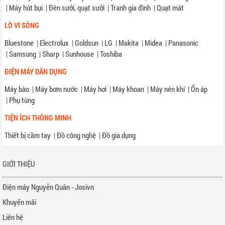
|
Máy hút bụi
|
Đèn sưởi, quạt sưởi
|
Tranh gia đình
|
Quạt mát
LÒ VI SÓNG
Bluestone
|
Electrolux
|
Goldsun
|
LG
|
Makita
|
Midea
|
Panasonic
|
Samsung
|
Sharp
|
Sunhouse
|
Toshiba
ĐIỆN MÁY DÂN DỤNG
Máy bào
|
Máy bơm nước
|
Máy hơi
|
Máy khoan
|
Máy nén khí
|
Ổn áp
|
Phụ tùng
TIỆN ÍCH THÔNG MINH
Thiết bị cầm tay
|
Đồ công nghệ
|
Đồ gia dụng
GIỚI THIỆU
Điện máy Nguyễn Quân - Josivn
Khuyến mãi
Liên hệ