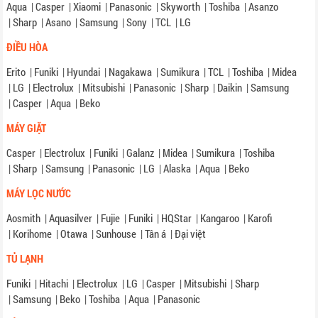
Aqua
|
Casper
|
Xiaomi
|
Panasonic
|
Skyworth
|
Toshiba
|
Asanzo
|
Sharp
|
Asano
|
Samsung
|
Sony
|
TCL
|
LG
ĐIỀU HÒA
Erito
|
Funiki
|
Hyundai
|
Nagakawa
|
Sumikura
|
TCL
|
Toshiba
|
Midea
|
LG
|
Electrolux
|
Mitsubishi
|
Panasonic
|
Sharp
|
Daikin
|
Samsung
|
Casper
|
Aqua
|
Beko
MÁY GIẶT
Casper
|
Electrolux
|
Funiki
|
Galanz
|
Midea
|
Sumikura
|
Toshiba
|
Sharp
|
Samsung
|
Panasonic
|
LG
|
Alaska
|
Aqua
|
Beko
MÁY LỌC NƯỚC
Aosmith
|
Aquasilver
|
Fujie
|
Funiki
|
HQStar
|
Kangaroo
|
Karofi
|
Korihome
|
Otawa
|
Sunhouse
|
Tân á
|
Đại việt
TỦ LẠNH
Funiki
|
Hitachi
|
Electrolux
|
LG
|
Casper
|
Mitsubishi
|
Sharp
|
Samsung
|
Beko
|
Toshiba
|
Aqua
|
Panasonic