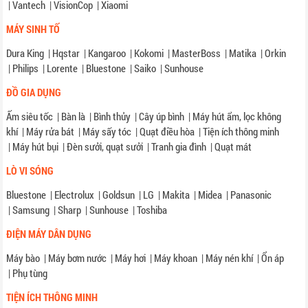
|
Vantech
|
VisionCop
|
Xiaomi
MÁY SINH TỐ
Dura King
|
Hqstar
|
Kangaroo
|
Kokomi
|
MasterBoss
|
Matika
|
Orkin
|
Philips
|
Lorente
|
Bluestone
|
Saiko
|
Sunhouse
ĐỒ GIA DỤNG
Ấm siêu tốc
|
Bàn là
|
Bình thủy
|
Cây úp bình
|
Máy hút ẩm, lọc không
khí
|
Máy rửa bát
|
Máy sấy tóc
|
Quạt điều hòa
|
Tiện ích thông minh
|
Máy hút bụi
|
Đèn sưởi, quạt sưởi
|
Tranh gia đình
|
Quạt mát
LÒ VI SÓNG
Bluestone
|
Electrolux
|
Goldsun
|
LG
|
Makita
|
Midea
|
Panasonic
|
Samsung
|
Sharp
|
Sunhouse
|
Toshiba
ĐIỆN MÁY DÂN DỤNG
Máy bào
|
Máy bơm nước
|
Máy hơi
|
Máy khoan
|
Máy nén khí
|
Ổn áp
|
Phụ tùng
TIỆN ÍCH THÔNG MINH