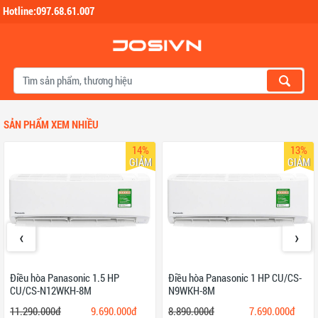
Hotline:097.68.61.007
Skip to main content
SẢN PHẨM XEM NHIỀU
14%
13%
GIẢM
GIẢM
‹
›
Điều hòa Panasonic 1.5 HP
Điều hòa Panasonic 1 HP CU/CS-
CU/CS-N12WKH-8M
N9WKH-8M
11.290.000đ
9.690.000đ
8.890.000đ
7.690.000đ