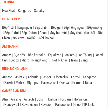
TỦ ĐÔNG
Hòa Phát
|
Kangaroo
|
Sanaky
ĐỒ NHÀ BẾP
Bếp 1 từ 1 hồng ngoại
|
Bếp chiên
|
Bếp ga
|
Bếp hồng ngoại
|
Bếp nướng
|
Bếp từ đôi
|
Bếp từ đơn
|
Chảo
|
Máy hút mùi
|
Máy thái - dao thái
|
Nồi
Chiên
|
Nồi cơm
|
Nồi lẩu
|
Nồi, bộ nồi
ÂM THANH
Amply
|
Cục đẩy
|
Dàn karaoke
|
Equalizer
|
Loa kéo
|
Loa Thùng
|
Loa vi
tính
|
Lọc xì
|
Micro
|
Nâng tiếng
|
Thiết bị khác
|
Trầm
|
Vang
BÌNH NÓNG LẠNH
Ariston
|
Asiatic
|
Atlantic
|
Casper
|
Electrolux
|
Ferroli
|
Kangaroo
|
Karofi
|
Midea
|
Olympic
|
Panasonic
|
Picenza
|
Primer
|
Tân á
CAMERA AN NINH
Afiri
|
Arirang
|
Avtech
|
Bosch
|
Dahua
|
Foscam
|
HikVision
|
Honeywell
|
Kawavision
|
Kbvision
|
Panasonic
|
Qihoo
|
TP-Link