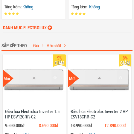
Tặng kèm:
Không
Tặng kèm:
Không
DANH MỤC ELECTROLUX
SẮP XẾP THEO
Giá
Mới nhất
9%
8%
GIẢM
GIẢM
Mới
Mới
Điều hòa Electrolux Inverter 1.5
Điều hòa Electrolux Inverter 2 HP
HP ESV12CRR-C2
ESV18CRR-C2
9.590.000đ
8.690.000đ
13.990.000đ
12.890.000đ