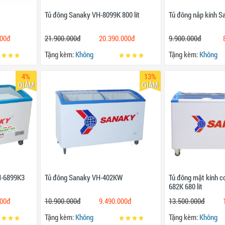
Tủ đông Sanaky VH-8099K 800 lít
Tủ đông nắp kính 
000đ
21.900.000đ
20.390.000đ
9.900.000đ
Tặng kèm:
Không
Tặng kèm:
Không
4%
13%
GIẢM
GIẢM
H-6899K3
Tủ đông Sanaky VH-402KW
Tủ đông mặt kính 
682K 680 lít
000đ
10.900.000đ
9.490.000đ
13.500.000đ
Tặng kèm:
Không
Tặng kèm:
Không