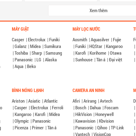
Xem thêm
MÁY GIẶT
MÁY LỌC NƯỚC
T
Casper
|
Electrolux
|
Funiki
Aosmith
|
Aquasilver
|
Fujie
F
|
Galanz
|
Midea
|
Sumikura
|
Funiki
|
HQStar
|
Kangaroo
|
G
|
Toshiba
|
Sharp
|
Samsung
|
Karofi
|
Korihome
|
Otawa
|
|
Panasonic
|
LG
|
Alaska
|
Sunhouse
|
Tân á
|
Đại việt
|
n
|
Aqua
|
Beko
BÌNH NÓNG LẠNH
CAMERA AN NINH
M
Ariston
|
Asiatic
|
Atlantic
Afiri
|
Arirang
|
Avtech
D
éo
|
Casper
|
Electrolux
|
Ferroli
|
Bosch
|
Dahua
|
Foscam
|
|
Kangaroo
|
Karofi
|
Midea
|
HikVision
|
Honeywell
|
g
|
Olympic
|
Panasonic
|
Kawavision
|
Kbvision
|
g
|
Picenza
|
Primer
|
Tân á
|
Panasonic
|
Qihoo
|
TP-Link
|
|
Vantech
|
VisionCop
|