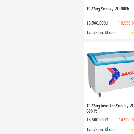
Tủ đông Sanaky VH-888K
18.500.000đ
16.990.
Tặng kèm:
Không
Tủ đông Inverter Sanaky V
680 lít
15.500.000đ
14.900.
Tặng kèm:
Không