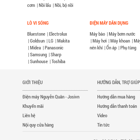
cơm
|
Nồi lẩu
|
Nồi, bộ nồi
LÒ VI SÓNG
ĐIỆN MÁY DÂN DỤNG
Bluestone
|
Electrolux
Máy bào
|
Máy bơm nước
|
Goldsun
|
LG
|
Makita
|
Máy hơi
|
Máy khoan
|
Má
|
Midea
|
Panasonic
nén khí
|
Ổn áp
|
Phụ tùng
|
Samsung
|
Sharp
|
Sunhouse
|
Toshiba
GIỚI THIỆU
HƯỚNG DẪN, TRỢ GIÚ
Điện máy Nguyễn Quân - Josivn
Hướng dẫn mua hàng
Khuyến mãi
Hướng dẫn thanh toán
Liên hệ
Video
Nội quy cửa hàng
Tin tức