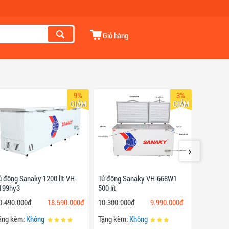
Giỏ hàng
9%
3%
GIẢM
GIẢM
›
ủ đông Sanaky 1200 lít VH-
Tủ đông Sanaky VH-668W1
Tủ đông 
199hy3
500 lít
500 lít
0.490.000đ
18.590.000đ
10.300.000đ
9.990.000đ
11.900.0
ặng kèm:
Không
Tặng kèm:
Không
Tặng kèm