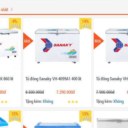
 nhất
4%
14%
GIẢM
GIẢM
Mới
Mới
 860 lít
Tủ đông Sanaky VH-4099A1 400 lít
Tủ đông Sanaky VH-
000đ
8.500.000đ
7.290.000đ
7.900.000đ
Tặng kèm:
Không
Tặng kèm:
Không
12%
13%
GIẢM
GIẢM