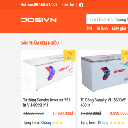
Skip to main content
Hotline:097.68.61.007
|
Liên hệ
|
Tivi
Tủ lạnh
Máy giặt
SẢN PHẨM XEM NHIỀU
7%
9
GIẢM
GI
‹
Tủ đông Sanaky Inverter 761
Tủ Đông Sanaky VH-5699W1
lít VH-8699HY3
400 lít
14.950.000đ
13.890.000đ
10.890.000đ
9.890.000
Tặng kèm:
Không
Tặng kèm:
Không