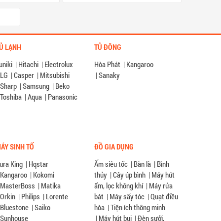
Ủ LẠNH
TỦ ĐÔNG
uniki
|
Hitachi
|
Electrolux
Hòa Phát
|
Kangaroo
LG
|
Casper
|
Mitsubishi
|
Sanaky
Sharp
|
Samsung
|
Beko
Toshiba
|
Aqua
|
Panasonic
ÁY SINH TỐ
ĐỒ GIA DỤNG
ura King
|
Hqstar
Ấm siêu tốc
|
Bàn là
|
Bình
Kangaroo
|
Kokomi
thủy
|
Cây úp bình
|
Máy hút
MasterBoss
|
Matika
ẩm, lọc không khí
|
Máy rửa
Orkin
|
Philips
|
Lorente
bát
|
Máy sấy tóc
|
Quạt điều
Bluestone
|
Saiko
hòa
|
Tiện ích thông minh
Sunhouse
|
Máy hút bụi
|
Đèn sưởi,