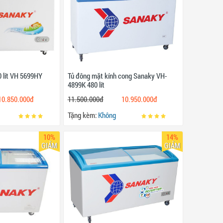
 lít VH 5699HY
Tủ đông mặt kính cong Sanaky VH-
4899K 480 lít
10.850.000đ
11.500.000đ
10.950.000đ
Tặng kèm:
Không
10%
14%
GIẢM
GIẢM