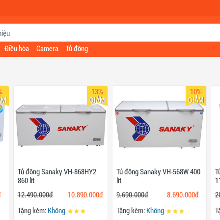
Điều hòa
Camera
Tủ đông
%
13%
10%
ẢM
GIẢM
GIẢM
Tủ đông Sanaky VH-868HY2
Tủ đông Sanaky VH-568W 400
T
860 lít
lít
1
đ
12.490.000đ
10.890.000đ
9.690.000đ
8.690.000đ
2
Tặng kèm:
Không
Tặng kèm:
Không
T