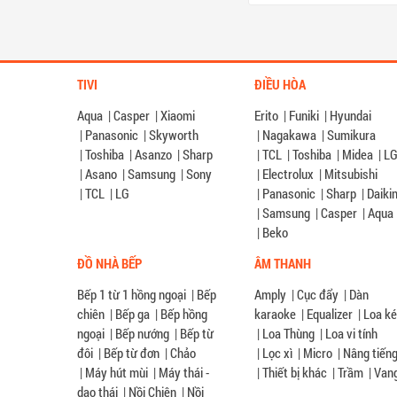
TIVI
ĐIỀU HÒA
Aqua
|
Casper
|
Xiaomi
Erito
|
Funiki
|
Hyundai
|
Panasonic
|
Skyworth
|
Nagakawa
|
Sumikura
|
Toshiba
|
Asanzo
|
Sharp
|
TCL
|
Toshiba
|
Midea
|
L
|
Asano
|
Samsung
|
Sony
|
Electrolux
|
Mitsubishi
|
TCL
|
LG
|
Panasonic
|
Sharp
|
Daiki
|
Samsung
|
Casper
|
Aqua
|
Beko
ĐỒ NHÀ BẾP
ÂM THANH
Bếp 1 từ 1 hồng ngoại
|
Bếp
Amply
|
Cục đẩy
|
Dàn
chiên
|
Bếp ga
|
Bếp hồng
karaoke
|
Equalizer
|
Loa k
ngoại
|
Bếp nướng
|
Bếp từ
|
Loa Thùng
|
Loa vi tính
đôi
|
Bếp từ đơn
|
Chảo
|
Lọc xì
|
Micro
|
Nâng tiến
|
Máy hút mùi
|
Máy thái -
|
Thiết bị khác
|
Trầm
|
Van
dao thái
|
Nồi Chiên
|
Nồi