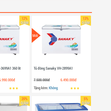
12%
13%
GIẢM
GIẢM
Mới
3699A1 360 lít
Tủ đông Sanaky VH-2899A1
6.990.000đ
7.500.000đ
6.490.000đ
Tặng kèm:
Không
20%
5%
GIẢM
GIẢM