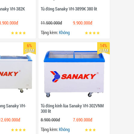
Sanaky VH-382K
Tủ đông Sanaky VH-3899K 380 lít
8.900.000đ
11.500.000đ
9.900.000đ
Tặng kèm:
Không
6%
14%
GIẢM
GIẢM
cong Sanaky VH-
Tủ đông kính lùa Sanaky VH-302VNM
300 lít
12.690.000đ
8.900.000đ
7.690.000đ
Tặng kèm:
Không