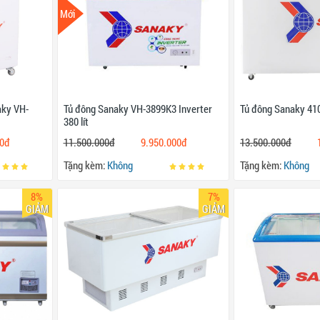
Mới
aky VH-
Tủ đông Sanaky VH-3899K3 Inverter
Tủ đông Sanaky 410
380 lít
00đ
11.500.000đ
9.950.000đ
13.500.000đ
Tặng kèm:
Không
Tặng kèm:
Không
8%
7%
GIẢM
GIẢM