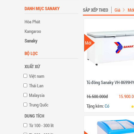
DANH MỤC SANAKY
SẮP XẾP THEO
Giá
Mới
Hòa Phát
Kangaroo
Sanaky
Mới
BỘ LỌC
XUẤT XỨ
Việt nam
Tủ đông Sanaky VH-8699HYK
Thái Lan
Malaysia
16.500.000đ
15.900.
Trung Quốc
Tặng kèm:
Có
DUNG TÍCH
Từ 100 - 300 lít