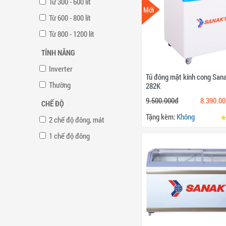
Từ 300 - 600 lít
Mới
Từ 600 - 800 lít
Từ 800 - 1200 lít
TÍNH NĂNG
Inverter
Tủ đông mặt kính cong San
Thường
282K
9.500.000đ
8.390.0
CHẾ ĐỘ
Tặng kèm:
Không
2 chế độ đông, mát
1 chế độ đông