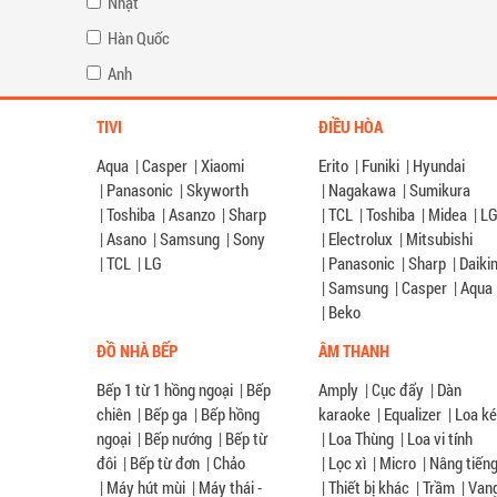
Nhật
Hàn Quốc
Anh
TIVI
ĐIỀU HÒA
Aqua
|
Casper
|
Xiaomi
Erito
|
Funiki
|
Hyundai
|
Panasonic
|
Skyworth
|
Nagakawa
|
Sumikura
|
Toshiba
|
Asanzo
|
Sharp
|
TCL
|
Toshiba
|
Midea
|
L
|
Asano
|
Samsung
|
Sony
|
Electrolux
|
Mitsubishi
|
TCL
|
LG
|
Panasonic
|
Sharp
|
Daiki
|
Samsung
|
Casper
|
Aqua
|
Beko
ĐỒ NHÀ BẾP
ÂM THANH
Bếp 1 từ 1 hồng ngoại
|
Bếp
Amply
|
Cục đẩy
|
Dàn
chiên
|
Bếp ga
|
Bếp hồng
karaoke
|
Equalizer
|
Loa k
ngoại
|
Bếp nướng
|
Bếp từ
|
Loa Thùng
|
Loa vi tính
đôi
|
Bếp từ đơn
|
Chảo
|
Lọc xì
|
Micro
|
Nâng tiến
|
Máy hút mùi
|
Máy thái -
|
Thiết bị khác
|
Trầm
|
Van