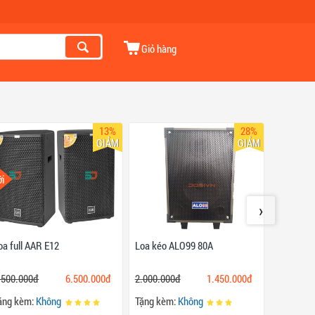
Giỏ hàng
13%
28%
GIẢM
GIẢM
i
Mới
›
oa full AAR E12
Loa kéo ALO99 80A
Loa full 
.500.000đ
6.500.000đ
2.000.000đ
1.450.000đ
11.000.0
ặng kèm:
Không
Tặng kèm:
Không
Tặng kèm