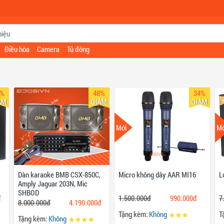
Điều hòa
Camera
Tủ đông
5%
48%
34%
ẢM
GIẢM
GIẢM
Mới
Mớ
Dàn karaoke BMB CSX-850C,
Micro không dây AAR MI16
L
Amply Jaguar 203N, Mic
SHBOD
đ
1.500.000đ
990.000đ
7
8.000.000đ
4.190.000đ
Tặng kèm:
Không
T
Tặng kèm:
Không