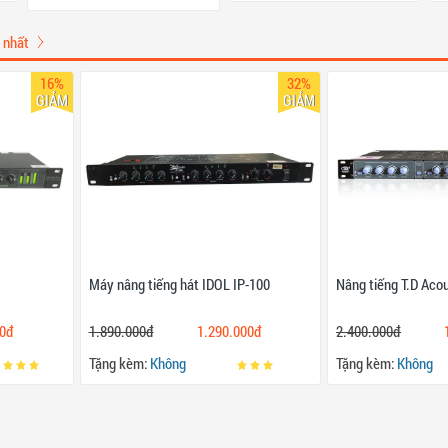
 nhất
16%
32%
GIẢM
GIẢM
Máy nâng tiếng hát IDOL IP-100
Nâng tiếng T.D Aco
00đ
1.890.000đ
1.290.000đ
2.400.000đ
Tặng kèm:
Không
Tặng kèm:
Không