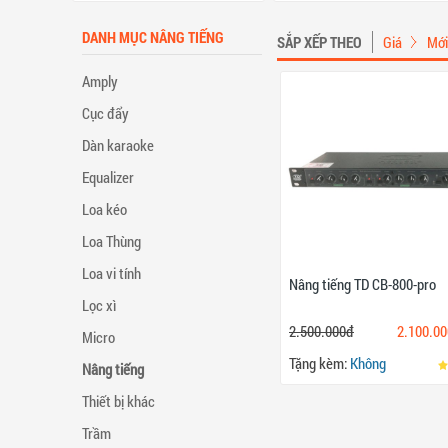
DANH MỤC NÂNG TIẾNG
SẮP XẾP THEO
Giá
Mới
Amply
Cục đẩy
Dàn karaoke
Equalizer
Loa kéo
Loa Thùng
Loa vi tính
Nâng tiếng TD CB-800-pro
Lọc xì
2.500.000đ
2.100.0
Micro
Tặng kèm:
Không
Nâng tiếng
Thiết bị khác
Trầm