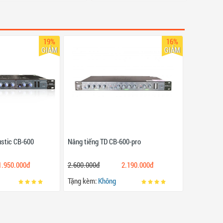
19%
16%
GIẢM
GIẢM
ustic CB-600
Nâng tiếng TD CB-600-pro
1.950.000đ
2.600.000đ
2.190.000đ
Tặng kèm:
Không