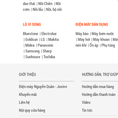
dao thái
|
Nồi Chiên
|
Nồi
cơm
|
Nồi lẩu
|
Nồi, bộ nồi
LÒ VI SÓNG
ĐIỆN MÁY DÂN DỤNG
Bluestone
|
Electrolux
Máy bào
|
Máy bơm nước
|
Goldsun
|
LG
|
Makita
|
Máy hơi
|
Máy khoan
|
Má
|
Midea
|
Panasonic
nén khí
|
Ổn áp
|
Phụ tùng
|
Samsung
|
Sharp
|
Sunhouse
|
Toshiba
GIỚI THIỆU
HƯỚNG DẪN, TRỢ GIÚ
Điện máy Nguyễn Quân - Josivn
Hướng dẫn mua hàng
Khuyến mãi
Hướng dẫn thanh toán
Liên hệ
Video
Nội quy cửa hàng
Tin tức