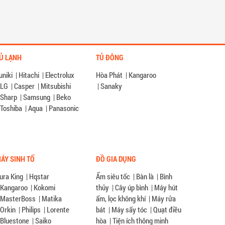
Ủ LẠNH
TỦ ĐÔNG
uniki
|
Hitachi
|
Electrolux
Hòa Phát
|
Kangaroo
LG
|
Casper
|
Mitsubishi
|
Sanaky
Sharp
|
Samsung
|
Beko
Toshiba
|
Aqua
|
Panasonic
ÁY SINH TỐ
ĐỒ GIA DỤNG
ura King
|
Hqstar
Ấm siêu tốc
|
Bàn là
|
Bình
Kangaroo
|
Kokomi
thủy
|
Cây úp bình
|
Máy hút
MasterBoss
|
Matika
ẩm, lọc không khí
|
Máy rửa
Orkin
|
Philips
|
Lorente
bát
|
Máy sấy tóc
|
Quạt điều
Bluestone
|
Saiko
hòa
|
Tiện ích thông minh