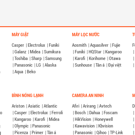
MÁY GIẶT
MÁY LỌC NƯỚC
T
Casper
|
Electrolux
|
Funiki
Aosmith
|
Aquasilver
|
Fujie
F
|
Galanz
|
Midea
|
Sumikura
|
Funiki
|
HQStar
|
Kangaroo
|
G
|
Toshiba
|
Sharp
|
Samsung
|
Karofi
|
Korihome
|
Otawa
|
|
Panasonic
|
LG
|
Alaska
|
Sunhouse
|
Tân á
|
Đại việt
|
n
|
Aqua
|
Beko
BÌNH NÓNG LẠNH
CAMERA AN NINH
M
Ariston
|
Asiatic
|
Atlantic
Afiri
|
Arirang
|
Avtech
D
éo
|
Casper
|
Electrolux
|
Ferroli
|
Bosch
|
Dahua
|
Foscam
|
|
Kangaroo
|
Karofi
|
Midea
|
HikVision
|
Honeywell
|
g
|
Olympic
|
Panasonic
|
Kawavision
|
Kbvision
|
g
|
Picenza
|
Primer
|
Tân á
|
Panasonic
|
Qihoo
|
TP-Link
|