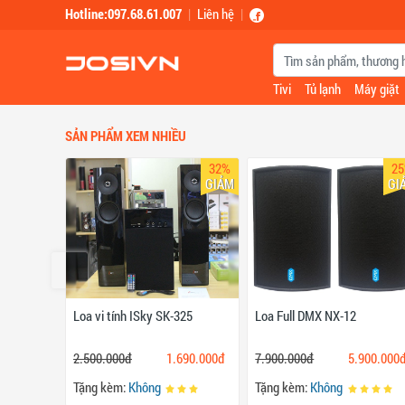
Skip to main content
Hotline:097.68.61.007
|
Liên hệ
|
Tivi
Tủ lạnh
Máy giặt
SẢN PHẨM XEM NHIỀU
32%
2
GIẢM
GI
‹
Loa vi tính ISky SK-325
Loa Full DMX NX-12
2.500.000đ
1.690.000đ
7.900.000đ
5.900.000
Tặng kèm:
Không
Tặng kèm:
Không