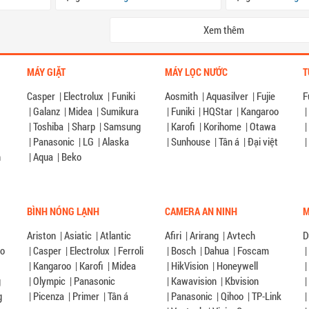
Xem thêm
MÁY GIẶT
MÁY LỌC NƯỚC
T
Casper
|
Electrolux
|
Funiki
Aosmith
|
Aquasilver
|
Fujie
F
|
Galanz
|
Midea
|
Sumikura
|
Funiki
|
HQStar
|
Kangaroo
|
G
|
Toshiba
|
Sharp
|
Samsung
|
Karofi
|
Korihome
|
Otawa
|
|
Panasonic
|
LG
|
Alaska
|
Sunhouse
|
Tân á
|
Đại việt
|
n
|
Aqua
|
Beko
BÌNH NÓNG LẠNH
CAMERA AN NINH
M
Ariston
|
Asiatic
|
Atlantic
Afiri
|
Arirang
|
Avtech
D
éo
|
Casper
|
Electrolux
|
Ferroli
|
Bosch
|
Dahua
|
Foscam
|
|
Kangaroo
|
Karofi
|
Midea
|
HikVision
|
Honeywell
|
g
|
Olympic
|
Panasonic
|
Kawavision
|
Kbvision
|
g
|
Picenza
|
Primer
|
Tân á
|
Panasonic
|
Qihoo
|
TP-Link
|