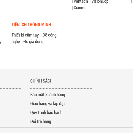
|
Vantech
|
VisionCop
|
|
Xiaomi
TIỆN ÍCH THÔNG MINH
Thiết bị cầm tay
|
Đồ công
y
nghệ
|
Đồ gia dụng
P
CHÍNH SÁCH
Bảo mật khách hàng
Giao hàng và lắp đặt
Quy trình bảo hành
Đổi trả hàng