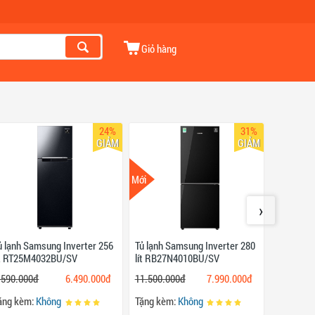
Giỏ hàng
24%
31%
GIẢM
GIẢM
Mới
Mới
›
ủ lạnh Samsung Inverter 256
Tủ lạnh Samsung Inverter 280
Tủ lạnh Sh
ít RT25M4032BU/SV
lít RB27N4010BU/SV
SJ-FX420
.590.000đ
6.490.000đ
11.500.000đ
7.990.000đ
15.000.0
ặng kèm:
Không
Tặng kèm:
Không
Tặng kèm