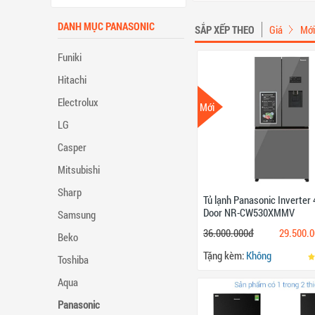
DANH MỤC PANASONIC
SẮP XẾP THEO
Giá
Mới
Funiki
Hitachi
Electrolux
Mới
LG
Casper
Mitsubishi
Sharp
Tủ lạnh Panasonic Inverter 4
Door NR-CW530XMMV
Samsung
36.000.000đ
29.500.
Beko
Tặng kèm:
Không
Toshiba
Aqua
Panasonic