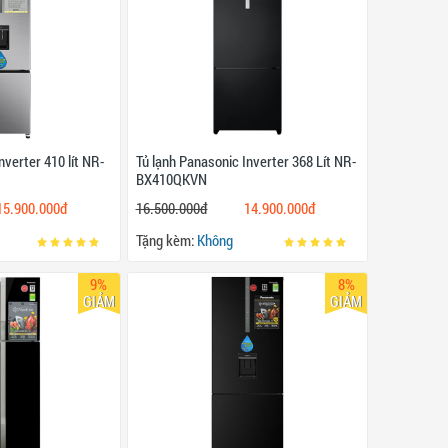
nverter 410 lít NR-
Tủ lạnh Panasonic Inverter 368 Lít NR-
BX410QKVN
15.900.000đ
16.500.000đ
14.900.000đ
Tặng kèm:
Không
9%
8%
GIẢM
GIẢM