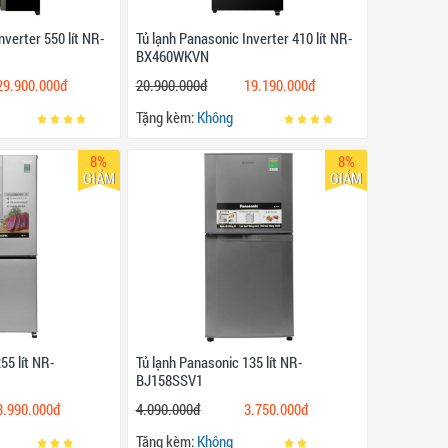
nverter 550 lít NR-
Tủ lạnh Panasonic Inverter 410 lít NR-
BX460WKVN
29.900.000đ
20.900.000đ
19.190.000đ
Tặng kèm:
Không
8%
8%
GIẢM
GIẢM
55 lít NR-
Tủ lạnh Panasonic 135 lít NR-
BJ158SSV1
8.990.000đ
4.090.000đ
3.750.000đ
Tặng kèm:
Không