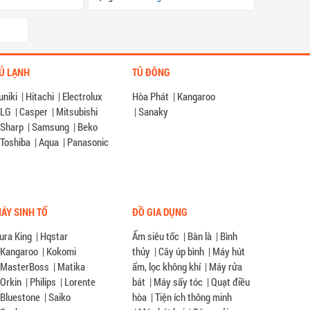
Ủ LẠNH
TỦ ĐÔNG
uniki
|
Hitachi
|
Electrolux
Hòa Phát
|
Kangaroo
LG
|
Casper
|
Mitsubishi
|
Sanaky
Sharp
|
Samsung
|
Beko
Toshiba
|
Aqua
|
Panasonic
ÁY SINH TỐ
ĐỒ GIA DỤNG
ura King
|
Hqstar
Ấm siêu tốc
|
Bàn là
|
Bình
Kangaroo
|
Kokomi
thủy
|
Cây úp bình
|
Máy hút
MasterBoss
|
Matika
ẩm, lọc không khí
|
Máy rửa
Orkin
|
Philips
|
Lorente
bát
|
Máy sấy tóc
|
Quạt điều
Bluestone
|
Saiko
hòa
|
Tiện ích thông minh