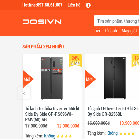
Skip to main content
Hotline:097.68.61.007
|
Liên hệ
|
Tivi
Tủ lạnh
Máy giặt
SẢN PHẨM XEM NHIỀU
24%
1
GIẢM
GI
Mới
Mới
‹
Tủ lạnh Toshiba Inverter 555 lít
Tủ lạnh LG Inverter 519 lít Si
Side By Side GR-RS696WI-
By Side GR-B256BL
PMV(60)-AG
16.000.000đ
13.900.00
17.000.000đ
12.900.000đ
Tặng kèm:
Không
Tặng kèm:
Không