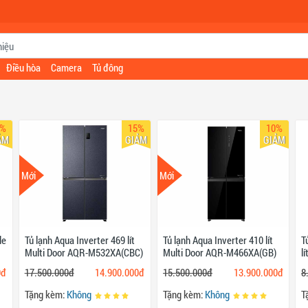
Điều hòa
Camera
Tủ đông
3%
15%
10%
ẢM
GIẢM
GIẢM
Mới
Mới
de
Tủ lạnh Aqua Inverter 469 lít
Tủ lạnh Aqua Inverter 410 lít
T
Multi Door AQR-M532XA(CBC)
Multi Door AQR-M466XA(GB)
l
0đ
17.500.000đ
14.900.000đ
15.500.000đ
13.900.000đ
8
Tặng kèm:
Không
Tặng kèm:
Không
T