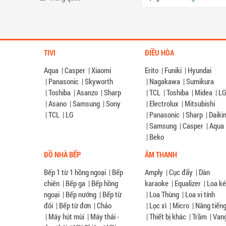
TIVI
ĐIỀU HÒA
Aqua
|
Casper
|
Xiaomi
Erito
|
Funiki
|
Hyundai
|
Panasonic
|
Skyworth
|
Nagakawa
|
Sumikura
|
Toshiba
|
Asanzo
|
Sharp
|
TCL
|
Toshiba
|
Midea
|
L
|
Asano
|
Samsung
|
Sony
|
Electrolux
|
Mitsubishi
|
TCL
|
LG
|
Panasonic
|
Sharp
|
Daiki
|
Samsung
|
Casper
|
Aqua
|
Beko
ĐỒ NHÀ BẾP
ÂM THANH
Bếp 1 từ 1 hồng ngoại
|
Bếp
Amply
|
Cục đẩy
|
Dàn
chiên
|
Bếp ga
|
Bếp hồng
karaoke
|
Equalizer
|
Loa k
ngoại
|
Bếp nướng
|
Bếp từ
|
Loa Thùng
|
Loa vi tính
đôi
|
Bếp từ đơn
|
Chảo
|
Lọc xì
|
Micro
|
Nâng tiến
|
Máy hút mùi
|
Máy thái -
|
Thiết bị khác
|
Trầm
|
Van