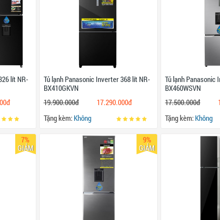
326 lít NR-
Tủ lạnh Panasonic Inverter 368 lít NR-
Tủ lạnh Panasonic I
BX410GKVN
BX460WSVN
000đ
19.900.000đ
17.290.000đ
17.500.000đ
Tặng kèm:
Không
Tặng kèm:
Không
7%
9%
GIẢM
GIẢM