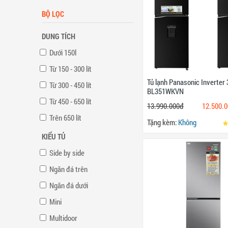
BỘ LỌC
DUNG TÍCH
Dưới 150l
Từ 150 - 300 lít
Tủ lạnh Panasonic Inverter 
Từ 300 - 450 lít
BL351WKVN
Từ 450 - 650 lít
13.990.000đ
12.500.
Trên 650 lít
Tặng kèm:
Không
KIỂU TỦ
Side by side
Ngăn đá trên
Ngăn đá dưới
Mini
Multidoor