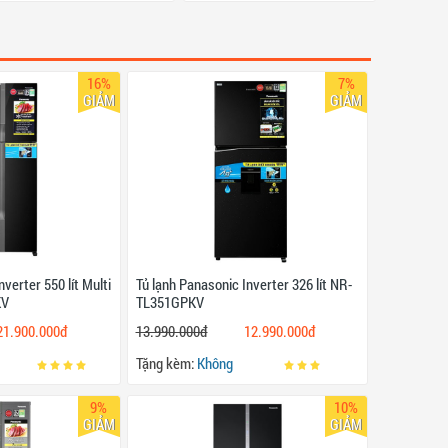
16%
7%
GIẢM
GIẢM
verter 550 lít Multi
Tủ lạnh Panasonic Inverter 326 lít NR-
KV
TL351GPKV
21.900.000đ
13.990.000đ
12.990.000đ
Tặng kèm:
Không
9%
10%
GIẢM
GIẢM