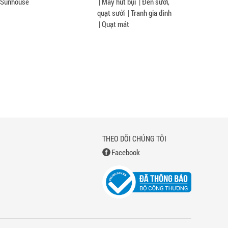
Sunhouse
|
Máy hút bụi
|
Đèn sưởi,
quạt sưởi
|
Tranh gia đình
|
Quạt mát
THEO DÕI CHÚNG TÔI
Facebook