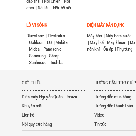
dao thái
|
Nồi Chiên
|
Nồi
cơm
|
Nồi lẩu
|
Nồi, bộ nồi
LÒ VI SÓNG
ĐIỆN MÁY DÂN DỤNG
Bluestone
|
Electrolux
Máy bào
|
Máy bơm nước
|
Goldsun
|
LG
|
Makita
|
Máy hơi
|
Máy khoan
|
Má
|
Midea
|
Panasonic
nén khí
|
Ổn áp
|
Phụ tùng
|
Samsung
|
Sharp
|
Sunhouse
|
Toshiba
GIỚI THIỆU
HƯỚNG DẪN, TRỢ GIÚ
Điện máy Nguyễn Quân - Josivn
Hướng dẫn mua hàng
Khuyến mãi
Hướng dẫn thanh toán
Liên hệ
Video
Nội quy cửa hàng
Tin tức