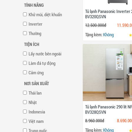
TÍNH NĂNG
Tủ lạnh Panasonic Inverter 
Khử mùi, diệt khuẩn
BV320QSVN
Inverter
12.500.000đ
11.590.
Thường
Tặng kèm:
Không
TIỆN ÍCH
Lấy nước bên ngoài
Làm đá tự động
Cảm ứng
NƠI SẢN XUẤT
Thái lan
Nhật
Tủ lạnh Panasonic 290 lít N
Indonesia
BV328QSVN
8.960.000đ
8.690.0
Việt nam
Tặng kèm:
Không
Trung quốc