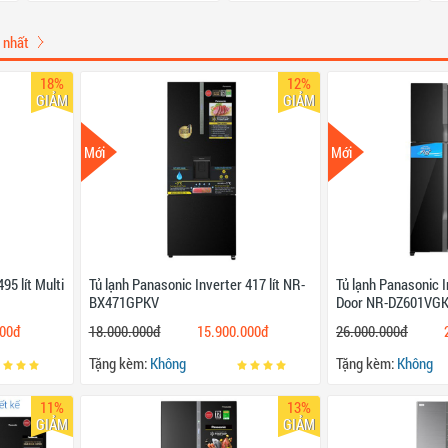
 nhất
18%
12%
GIẢM
GIẢM
Mới
Mới
95 lít Multi
Tủ lạnh Panasonic Inverter 417 lít NR-
Tủ lạnh Panasonic In
BX471GPKV
Door NR-DZ601VG
000đ
18.000.000đ
15.900.000đ
26.000.000đ
Tặng kèm:
Không
Tặng kèm:
Không
11%
13%
GIẢM
GIẢM