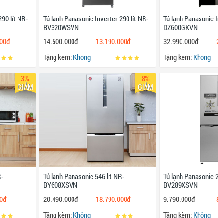
290 lít NR-
Tủ lạnh Panasonic Inverter 290 lít NR-
Tủ lạnh Panasonic I
BV320WSVN
DZ600GKVN
000đ
14.500.000đ
13.190.000đ
32.990.000đ
Tặng kèm:
Không
Tặng kèm:
Không
3%
8%
GIẢM
GIẢM
R-
Tủ lạnh Panasonic 546 lít NR-
Tủ lạnh Panasonic 2
BY608XSVN
BV289XSVN
00đ
20.490.000đ
18.790.000đ
9.790.000đ
Tặng kèm:
Không
Tặng kèm:
Không