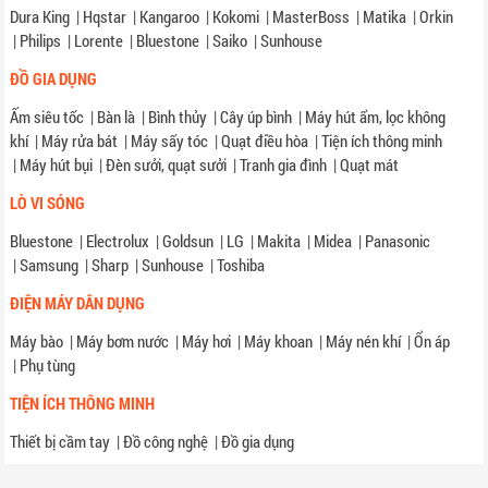
Dura King
|
Hqstar
|
Kangaroo
|
Kokomi
|
MasterBoss
|
Matika
|
Orkin
|
Philips
|
Lorente
|
Bluestone
|
Saiko
|
Sunhouse
ĐỒ GIA DỤNG
Ấm siêu tốc
|
Bàn là
|
Bình thủy
|
Cây úp bình
|
Máy hút ẩm, lọc không
khí
|
Máy rửa bát
|
Máy sấy tóc
|
Quạt điều hòa
|
Tiện ích thông minh
|
Máy hút bụi
|
Đèn sưởi, quạt sưởi
|
Tranh gia đình
|
Quạt mát
LÒ VI SÓNG
Bluestone
|
Electrolux
|
Goldsun
|
LG
|
Makita
|
Midea
|
Panasonic
|
Samsung
|
Sharp
|
Sunhouse
|
Toshiba
ĐIỆN MÁY DÂN DỤNG
Máy bào
|
Máy bơm nước
|
Máy hơi
|
Máy khoan
|
Máy nén khí
|
Ổn áp
|
Phụ tùng
TIỆN ÍCH THÔNG MINH
Thiết bị cầm tay
|
Đồ công nghệ
|
Đồ gia dụng