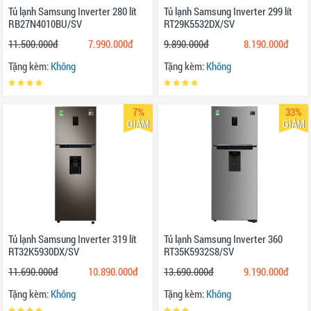
Tủ lạnh Samsung Inverter 280 lít
Tủ lạnh Samsung Inverter 299 lít
RB27N4010BU/SV
RT29K5532DX/SV
11.500.000đ
7.990.000đ
9.890.000đ
8.190.000đ
Tặng kèm:
Không
Tặng kèm:
Không
7%
33%
GIẢM
GIẢM
Tủ lạnh Samsung Inverter 319 lít
Tủ lạnh Samsung Inverter 360
RT32K5930DX/SV
RT35K5932S8/SV
11.690.000đ
10.890.000đ
13.690.000đ
9.190.000đ
Tặng kèm:
Không
Tặng kèm:
Không