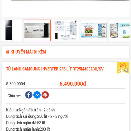
KHUYẾN MÃI ĐI KÈM
24%
TỦ LẠNH SAMSUNG INVERTER 256 LÍT RT25M4032BU/SV
GIẢM
6.490.000đ
8.590.000đ
Chia sẻ:
Kiểu tủ:Ngăn đá trên - 2 cánh
Dung tích sử dụng:256 lít - 2 - 3 người
Dung tích ngăn đá:53 lít
Dung tích ngăn lạnh:203 lít