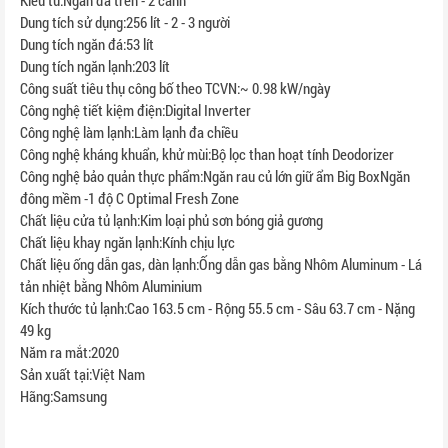
Kiểu tủ:Ngăn đá trên - 2 cánh
Dung tích sử dụng:256 lít - 2 - 3 người
Dung tích ngăn đá:53 lít
Dung tích ngăn lạnh:203 lít
Công suất tiêu thụ công bố theo TCVN:~ 0.98 kW/ngày
Công nghệ tiết kiệm điện:Digital Inverter
Công nghệ làm lạnh:Làm lạnh đa chiều
Công nghệ kháng khuẩn, khử mùi:Bộ lọc than hoạt tính Deodorizer
Công nghệ bảo quản thực phẩm:Ngăn rau củ lớn giữ ẩm Big BoxNgăn
đông mềm -1 độ C Optimal Fresh Zone
Chất liệu cửa tủ lạnh:Kim loại phủ sơn bóng giả gương
Chất liệu khay ngăn lạnh:Kính chịu lực
Chất liệu ống dẫn gas, dàn lạnh:Ống dẫn gas bằng Nhôm Aluminum - Lá
tản nhiệt bằng Nhôm Aluminium
Kích thước tủ lạnh:Cao 163.5 cm - Rộng 55.5 cm - Sâu 63.7 cm - Nặng
49 kg
Năm ra mắt:2020
Sản xuất tại:Việt Nam
Hãng:Samsung