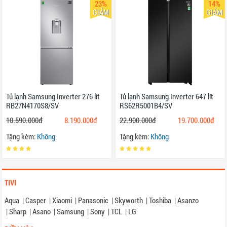
23%
14%
GIẢM
GIẢM
Tủ lạnh Samsung Inverter 276 lít
Tủ lạnh Samsung Inverter 647 lít
RB27N4170S8/SV
RS62R5001B4/SV
10.590.000đ
8.190.000đ
22.900.000đ
19.700.000đ
Tặng kèm:
Không
Tặng kèm:
Không
TIVI
Aqua
|
Casper
|
Xiaomi
|
Panasonic
|
Skyworth
|
Toshiba
|
Asanzo
|
Sharp
|
Asano
|
Samsung
|
Sony
|
TCL
|
LG