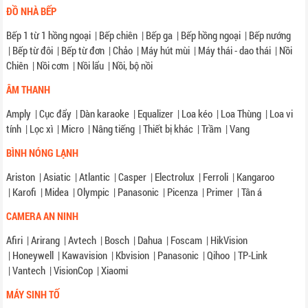
ĐỒ NHÀ BẾP
Bếp 1 từ 1 hồng ngoại
|
Bếp chiên
|
Bếp ga
|
Bếp hồng ngoại
|
Bếp nướng
|
Bếp từ đôi
|
Bếp từ đơn
|
Chảo
|
Máy hút mùi
|
Máy thái - dao thái
|
Nồi
Chiên
|
Nồi cơm
|
Nồi lẩu
|
Nồi, bộ nồi
ÂM THANH
Amply
|
Cục đẩy
|
Dàn karaoke
|
Equalizer
|
Loa kéo
|
Loa Thùng
|
Loa vi
tính
|
Lọc xì
|
Micro
|
Nâng tiếng
|
Thiết bị khác
|
Trầm
|
Vang
BÌNH NÓNG LẠNH
Ariston
|
Asiatic
|
Atlantic
|
Casper
|
Electrolux
|
Ferroli
|
Kangaroo
|
Karofi
|
Midea
|
Olympic
|
Panasonic
|
Picenza
|
Primer
|
Tân á
CAMERA AN NINH
Afiri
|
Arirang
|
Avtech
|
Bosch
|
Dahua
|
Foscam
|
HikVision
|
Honeywell
|
Kawavision
|
Kbvision
|
Panasonic
|
Qihoo
|
TP-Link
|
Vantech
|
VisionCop
|
Xiaomi
MÁY SINH TỐ