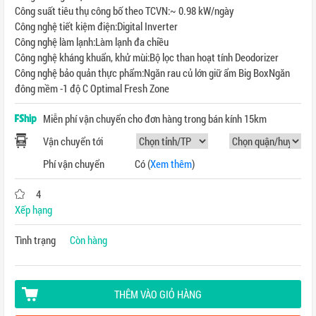
Công suất tiêu thụ công bố theo TCVN:~ 0.98 kW/ngày
Công nghệ tiết kiệm điện:Digital Inverter
Công nghệ làm lạnh:Làm lạnh đa chiều
Công nghệ kháng khuẩn, khử mùi:Bộ lọc than hoạt tính Deodorizer
Công nghệ bảo quản thực phẩm:Ngăn rau củ lớn giữ ẩm Big BoxNgăn
đông mềm -1 độ C Optimal Fresh Zone
Miễn phí vận chuyển cho đơn hàng trong bán kính 15km
Vận chuyển tới
Phí vận chuyển
Có
(
Xem thêm
)
4
Xếp hạng
Tình trạng
Còn hàng
THÊM VÀO GIỎ HÀNG