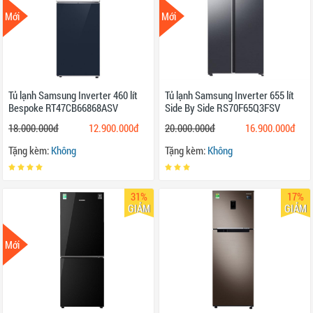
Mới
Mới
Tủ lạnh Samsung Inverter 460 lít
Tủ lạnh Samsung Inverter 655 lít
Bespoke RT47CB66868ASV
Side By Side RS70F65Q3FSV
18.000.000đ
12.900.000đ
20.000.000đ
16.900.000đ
Tặng kèm:
Không
Tặng kèm:
Không
31%
17%
GIẢM
GIẢM
Mới