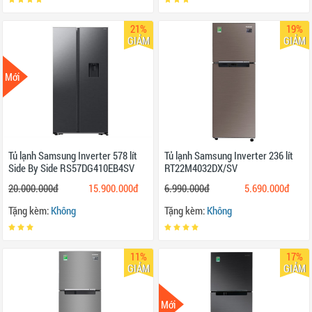
21%
19%
GIẢM
GIẢM
Mới
Tủ lạnh Samsung Inverter 578 lít
Tủ lạnh Samsung Inverter 236 lít
Side By Side RS57DG410EB4SV
RT22M4032DX/SV
20.000.000đ
15.900.000đ
6.990.000đ
5.690.000đ
Tặng kèm:
Không
Tặng kèm:
Không
11%
17%
GIẢM
GIẢM
Mới