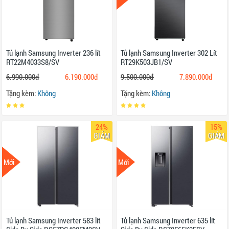
Tủ lạnh Samsung Inverter 236 lít
Tủ lạnh Samsung Inverter 302 Lít
RT22M4033S8/SV
RT29K503JB1/SV
6.990.000đ
6.190.000đ
9.500.000đ
7.890.000đ
Tặng kèm:
Không
Tặng kèm:
Không
24%
15%
GIẢM
GIẢM
Mới
Mới
Tủ lạnh Samsung Inverter 583 lít
Tủ lạnh Samsung Inverter 635 lít