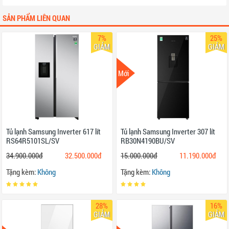
SẢN PHẨM LIÊN QUAN
7%
25%
GIẢM
GIẢM
Mới
Tủ lạnh Samsung Inverter 617 lít
Tủ lạnh Samsung Inverter 307 lít
RS64R5101SL/SV
RB30N4190BU/SV
34.900.000đ
32.500.000đ
15.000.000đ
11.190.000đ
Tặng kèm:
Không
Tặng kèm:
Không
28%
16%
GIẢM
GIẢM