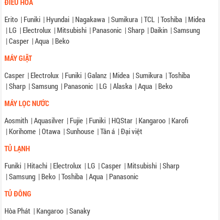
ĐIỀU HÒA
Erito
|
Funiki
|
Hyundai
|
Nagakawa
|
Sumikura
|
TCL
|
Toshiba
|
Midea
|
LG
|
Electrolux
|
Mitsubishi
|
Panasonic
|
Sharp
|
Daikin
|
Samsung
|
Casper
|
Aqua
|
Beko
MÁY GIẶT
Casper
|
Electrolux
|
Funiki
|
Galanz
|
Midea
|
Sumikura
|
Toshiba
|
Sharp
|
Samsung
|
Panasonic
|
LG
|
Alaska
|
Aqua
|
Beko
MÁY LỌC NƯỚC
Aosmith
|
Aquasilver
|
Fujie
|
Funiki
|
HQStar
|
Kangaroo
|
Karofi
|
Korihome
|
Otawa
|
Sunhouse
|
Tân á
|
Đại việt
TỦ LẠNH
Funiki
|
Hitachi
|
Electrolux
|
LG
|
Casper
|
Mitsubishi
|
Sharp
|
Samsung
|
Beko
|
Toshiba
|
Aqua
|
Panasonic
TỦ ĐÔNG
Hòa Phát
|
Kangaroo
|
Sanaky