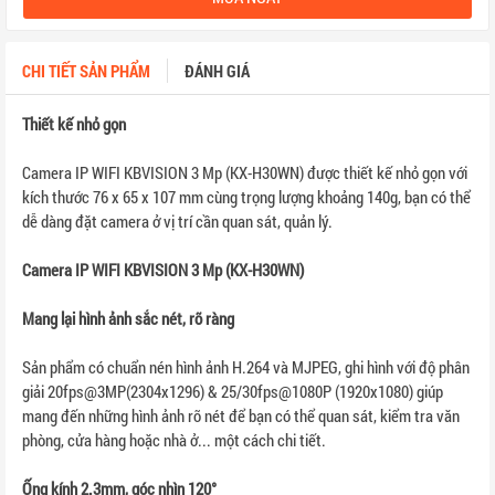
CHI TIẾT SẢN PHẨM
ĐÁNH GIÁ
Thiết kế nhỏ gọn
Camera IP WIFI KBVISION 3 Mp (KX-H30WN) được thiết kế nhỏ gọn với
kích thước 76 x 65 x 107 mm cùng trọng lượng khoảng 140g, bạn có thể
dễ dàng đặt camera ở vị trí cần quan sát, quản lý.
Camera IP WIFI KBVISION 3 Mp (KX-H30WN)
Mang lại hình ảnh sắc nét, rõ ràng
Sản phẩm có chuẩn nén hình ảnh H.264 và MJPEG, ghi hình với độ phân
giải 20fps@3MP(2304x1296) & 25/30fps@1080P (1920x1080) giúp
mang đến những hình ảnh rõ nét để bạn có thể quan sát, kiểm tra văn
phòng, cửa hàng hoặc nhà ở... một cách chi tiết.
Ống kính 2.3mm, góc nhìn 120°