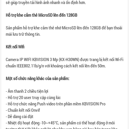
sẽ giúp truyền tải hình ảnh nhanh và ổn định hơn.
Hỗ trợ khe cắm thẻ MicroSD lên đến 128GB
Sản phẩm hỗ trợ khe cắm thẻ nhớ MicroSD lên đến 128GB để bạn thoải
mái lưu trữ thông tin.
Kết nối Wifi
Camera IP WIFI KBVISION 3 Mp (KX-H30WN) được trang bị kết nối Wi-Fi
chuẩn IEEE802.11b/g/n với khoảng cách kết nối lên đến 50m.
Một số chức năng khác của sản phẩm:
- Âm thanh 2 chiều tiện lợi
- Hỗ trợ 20 user truy cập cùng lúc
- Hỗ trợ chức năng Push video trên phần mềm KBVISION Pro
- Chuẩn kết nối Onvif
- Dễ dàng cài đặt
- Nhiệt độ hoạt động -10~+45°C, sản phẩm có thể hoạt động ở môi