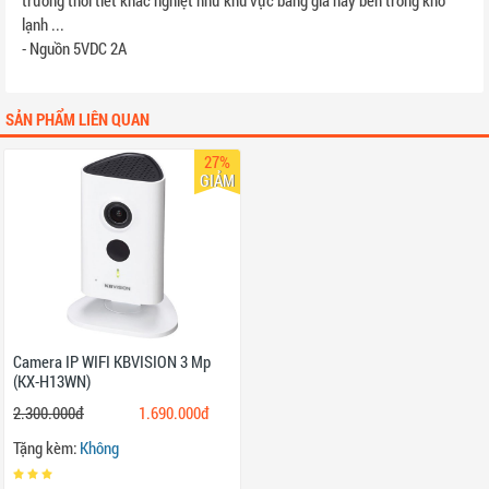
trường thời tiết khắc nghiệt như khu vực băng giá hay bên trong kho
lạnh ...
- Nguồn 5VDC 2A
SẢN PHẨM LIÊN QUAN
27%
GIẢM
Camera IP WIFI KBVISION 3 Mp
(KX-H13WN)
2.300.000đ
1.690.000đ
Tặng kèm:
Không