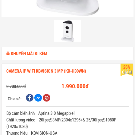
KHUYẾN MÃI ĐI KÈM
26%
CAMERA IP WIFI KBVISION 3 MP (KX-H30WN)
GIẢM
1.990.000đ
2.700.000đ
Chia sẻ:
Bộ cảm biến ảnh Aptina 3.0 Megapixel
Chất lượng video 20fps@3MP(2304x1296) & 25/30fps@1080P
(1920x1080)
Thương hiệu KBVISION-USA