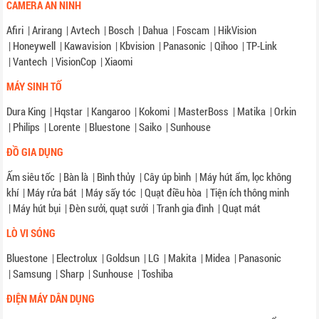
CAMERA AN NINH
Afiri
|
Arirang
|
Avtech
|
Bosch
|
Dahua
|
Foscam
|
HikVision
|
Honeywell
|
Kawavision
|
Kbvision
|
Panasonic
|
Qihoo
|
TP-Link
|
Vantech
|
VisionCop
|
Xiaomi
MÁY SINH TỐ
Dura King
|
Hqstar
|
Kangaroo
|
Kokomi
|
MasterBoss
|
Matika
|
Orkin
|
Philips
|
Lorente
|
Bluestone
|
Saiko
|
Sunhouse
ĐỒ GIA DỤNG
Ấm siêu tốc
|
Bàn là
|
Bình thủy
|
Cây úp bình
|
Máy hút ẩm, lọc không
khí
|
Máy rửa bát
|
Máy sấy tóc
|
Quạt điều hòa
|
Tiện ích thông minh
|
Máy hút bụi
|
Đèn sưởi, quạt sưởi
|
Tranh gia đình
|
Quạt mát
LÒ VI SÓNG
Bluestone
|
Electrolux
|
Goldsun
|
LG
|
Makita
|
Midea
|
Panasonic
|
Samsung
|
Sharp
|
Sunhouse
|
Toshiba
ĐIỆN MÁY DÂN DỤNG