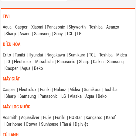
TIVI
Aqua
|
Casper
|
Xiaomi
|
Panasonic
|
Skyworth
|
Toshiba
|
Asanzo
|
Sharp
|
Asano
|
Samsung
|
Sony
|
TCL
|
LG
ĐIỀU HÒA
Erito
|
Funiki
|
Hyundai
|
Nagakawa
|
Sumikura
|
TCL
|
Toshiba
|
Midea
|
LG
|
Electrolux
|
Mitsubishi
|
Panasonic
|
Sharp
|
Daikin
|
Samsung
|
Casper
|
Aqua
|
Beko
MÁY GIẶT
Casper
|
Electrolux
|
Funiki
|
Galanz
|
Midea
|
Sumikura
|
Toshiba
|
Sharp
|
Samsung
|
Panasonic
|
LG
|
Alaska
|
Aqua
|
Beko
MÁY LỌC NƯỚC
Aosmith
|
Aquasilver
|
Fujie
|
Funiki
|
HQStar
|
Kangaroo
|
Karofi
|
Korihome
|
Otawa
|
Sunhouse
|
Tân á
|
Đại việt
TỦ LẠNH